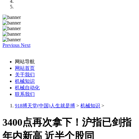
Previous
Next
网站导航
网站首页
关于我们
机械知识
机械自动化
联系我们
918搏天堂(中国)人生就是搏
>
机械知识
>
3400点再次拿下！沪指已剑指
年内新高 近半个股同