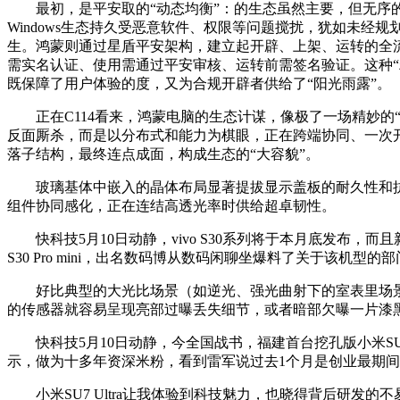
最初，是平安取的“动态均衡”：的生态虽然主要，但无序的
Windows生态持久受恶意软件、权限等问题搅扰，犹如未经规
生。鸿蒙则通过星盾平安架构，建立起开辟、上架、运转的全
需实名认证、使用需通过平安审核、运转前需签名验证。这种“
既保障了用户体验的度，又为合规开辟者供给了“阳光雨露”。
正在C114看来，鸿蒙电脑的生态计谋，像极了一场精妙的“
反面厮杀，而是以分布式和能力为棋眼，正在跨端协同、一次
落子结构，最终连点成面，构成生态的“大容貌”。
玻璃基体中嵌入的晶体布局显著提拔显示盖板的耐久性和抗
组件协同感化，正在连结高透光率时供给超卓韧性。
快科技5月10日动静，vivo S30系列将于本月底发布，而
S30 Pro mini，出名数码博从数码闲聊坐爆料了关于该机型的
好比典型的大光比场景（如逆光、强光曲射下的室表里场景
的传感器就容易呈现亮部过曝丢失细节，或者暗部欠曝一片漆
快科技5月10日动静，今全国战书，福建首台挖孔版小米SU7 
示，做为十多年资深米粉，看到雷军说过去1个月是创业最期
小米SU7 Ultra让我体验到科技魅力，也晓得背后研发的