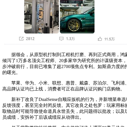
据领会，从原型机打制到工程机打磨、再到正式商用，鸿蒙
倾泻了1万多名顶尖工程师、20多家华为研究所的计谋级资本
步冲破前行，目前已堆集了超2700项焦点专利。如斯鼎力度
的曙光。
苹果、华为、小米、联想、惠普、戴森、苏泊尔、飞利浦、
高品牌认证均已上线，消费者可正在品牌认证闪购门店购物。
新补丁改良了DualSense自顺应扳机的行为，并新增菜单
反馈强度，甚至完全封闭反馈。其它改良之处包罗：玩家用标
取物品时可能导致使命道具永世丢失，此问题得以批改；以及
员成绩，安拆补丁后该成绩应从动弹出。