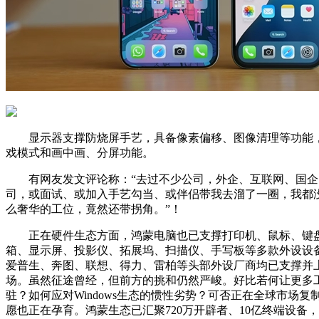
显示器支撑防烧屏手艺，具备像素偏移、图像清理等功能，
戏模式和画中画、分屏功能。
有网友发文评论称：“去过不少公司，外企、互联网、国企
司，或面试、或加入手艺勾当、或伴侣带我去溜了一圈，我都
么奢华的工位，竟然还带拐角。”！
正在硬件生态方面，鸿蒙电脑也已支撑打印机、鼠标、键盘
箱、显示屏、投影仪、拓展坞、扫描仪、手写板等多款外设设
爱普生、奔图、联想、得力、雷柏等头部外设厂商均已支撑并
场。虽然征途曾经，但前方的挑和仍然严峻。好比若何让更多
驻？如何应对Windows生态的惯性劣势？可否正在全球市场
愿也正在孕育。鸿蒙生态已汇聚720万开辟者、10亿终端设备