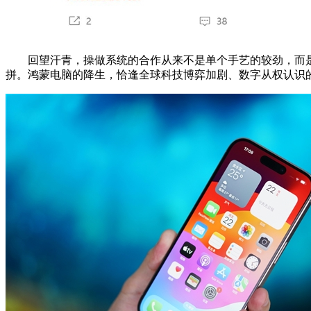
回望汗青，操做系统的合作从来不是单个手艺的较劲，而是
拼。鸿蒙电脑的降生，恰逢全球科技博弈加剧、数字从权认识