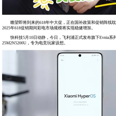
瞻望即将到来的618年中大促，正在国补政策和促销阵线耽
2025年618促销期间彩电市场规模将实现稳健增加。
快科技5月10日动静，今日，飞利浦正式发布旗下Evnia系列电
25M2N5200U，专为电竞玩家设想。