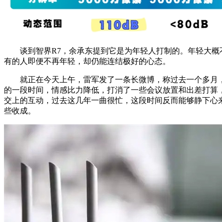
谈到智界R7，余承东提到它是为年轻人打制的。年轻大概
有的人即便不再年轻，却仍能连结极好的心态。
就正在今天上午，雷军发了一条长微博，称过去一个多月，
的一段时间，情感比力降低，打消了一些会议放置和出差打算
交上的互动，过去这几年一曲很忙，这段时间反而能够静下心
些收成。