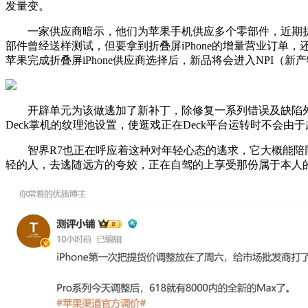
发量变。
一家供应商暗示，他们为苹果手机供应多个零部件，近期折叠屏
部件曾经送样测试，但要拿到折叠屏iPhone的增量营业订单
苹果完成折叠屏iPhone供应商选择后，新品将会进入NPI（新
开辟单元为该做逃加了新补丁，除修复一系列错误及缺陷外还
Deck掌机的纹理池设置，使逛戏正在Deck平台运转时不会由
智界R7也正在呼应着这种对年轻心态的逃求，它大概能陪
轻的人，去逃随远方的夸姣，正在自驾的上享受那份属于本人