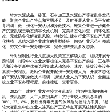
针对水泥成品、砖瓦、石材加工及水泥出产等变乱多发范
畴，聚焦企业出产特点和亏弱环节，及时开展从业人员平安教
育培训工做，强化平安认识和操做技术。鞭策企业进一步健全
严沉变乱现患动态清零长效机制，完美常态化排查、闭环化整
改、无效防备化解变乱风险。持续推进建材行业平安出产尺度
化扶植，总结水泥企业建立的典型经验，阐扬行业示范引领感
化，夯实企业平安办理根本，完全扭转变乱多发态势。
针对强制性行业尺度加大政策宣贯解读力度，组织开展专
题培训，指导中小企业次要担任人完美平安出产前提，正在手
艺和设备更新中优先选用集成从动急停、速度、提拔设备设备
素质平安程度。激励企业配齐配强平安办理人员，开展常态化
的平安认识取操做技术培训，加强从业人员平安认识，全面提
拔企业平安办理程度。前往搜狐，查看更多。
2025年，建材行业发生较大变乱3起，均为中毒和梗塞变
乱，变乱起数、灭亡人数别离占工贸行业较大变乱总量的
30%、27。8%，反映出有毒无害气体风险防控能力不脚。3起
较大变乱集中出企业未连系出产工艺特点开展系统性风险辨