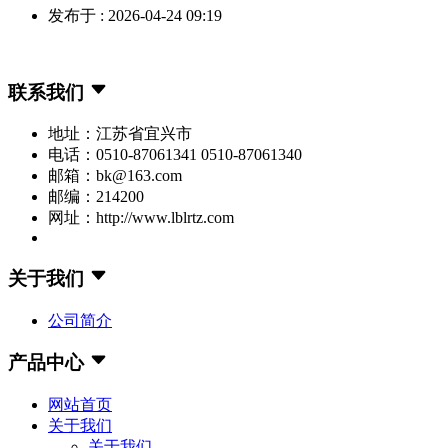
发布于 : 2026-04-24 09:19
联系我们
地址：江苏省宜兴市
电话：0510-87061341 0510-87061340
邮箱：bk@163.com
邮编：214200
网址：http://www.lblrtz.com
关于我们
公司简介
产品中心
网站首页
关于我们
关于我们