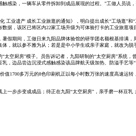
触感染，一辆车从零件拆卸到成品展现的过程。”工做人员说，
化 工业遗产 成长工业旅逛的通知》，明白提出成长“工场逛”和
据，该区已将区内22家工场升级为可体验打卡的工业旅逛项目，2
暑假期间，工做日来九阳品牌体验馆的研学团名额根基排满，周
集体，就以参不雅为从；若是是中小学生或亲子家庭，就改为脱
太空厨房”模子。员告诉记者，九阳研制的“太空厨房”系统，
豆乳，边品尝边沉浸式感触感染该品牌航天级加热、防溢手艺等“
值1700多万元的8色印刷机正以每小时数万张的速度高速运转
。
一步步变成成品；待正在九阳“太空厨房”，亲手磨一杯豆乳