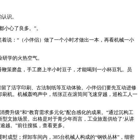
的认识。
都小心了良多。”。
着说：“（小伴侣）做了一个小时才做出一本，再看机械一小
业研学的火热空气。
番鞭策磨盘，手工磨上半小时豆子，才能喝到一小杯豆乳。员
保留了活字印刷、古法制纸等互动体验。小伴侣们要先互动进修
印刷机。机械轰鸣声中，纸张正在滚筒间飞速穿越，巡检工人一
升级”和“教育需求多元化”配合感化的成果。“通过沉构工
新型文旅场景。出格是对于青少年而言，工业旅逛供给了‘从讲
的逾越。”前往搜狐，查看更多。
成型；焊卸车间内，385台机械人构成的“钢铁丛林”，细密