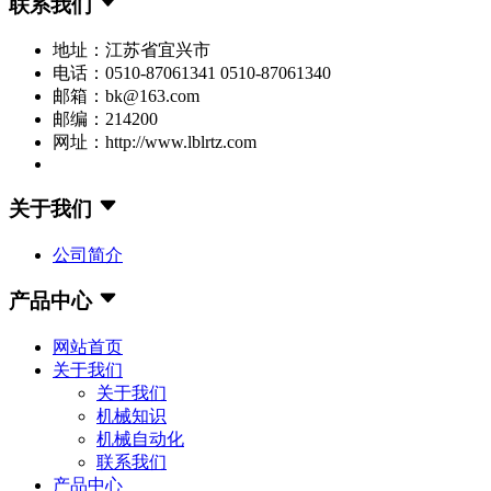
联系我们
地址：江苏省宜兴市
电话：0510-87061341 0510-87061340
邮箱：bk@163.com
邮编：214200
网址：http://www.lblrtz.com
关于我们
公司简介
产品中心
网站首页
关于我们
关于我们
机械知识
机械自动化
联系我们
产品中心