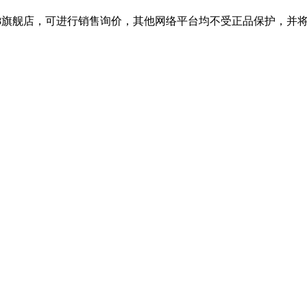
688旗舰店，可进行销售询价，其他网络平台均不受正品保护，并将