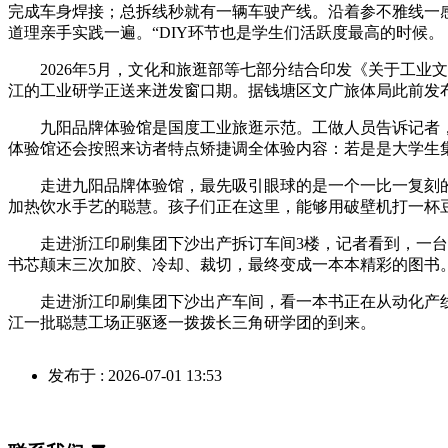
完成车身焊接；总拆线秒就有一辆车驶产线。沿着参不雅线一感
道理亲手实践一遍。“DIY环节也是学生们活跃度最高的时候。
2026年5月，文化和旅逛部等七部分结合印发《关于工业文
江的工业研学正送来迸发窗口期。据钱塘区文广旅体局此前发布数
九阳品牌体验馆是国度工业旅逛示范。工做人员告诉记者，
体验馆还会按照来访者特点矫捷调全体验内容：若是是大学生
走进九阳品牌体验馆，最先吸引眼球的是一个一比一复刻的“
加热饮水手艺的聪慧。孩子们正在这里，能够用破壁机打一杯
走进浙江印刷集团下沙出产拆订车间3楼，记者看到，一台价
书芯颠末三次加胶、冷却、裁切，最终变成一本本精彩的图书
走进浙江印刷集团下沙出产车间，看一本书正在从动化产线上
江一批聪慧工场正驱逐一拨拨长三角研学团的到来。
发布于 : 2026-07-01 13:53