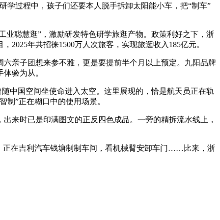
研学过程中，孩子们还要本人脱手拆卸太阳能小车，把“制车”
“工业聪慧逛”，激励研发特色研学旅逛产物。政策利好之下，浙
025年共招徕1500万人次旅客，实现旅逛收入185亿元。
六亲子团想来参不雅，更是要提前半个月以上预定。九阳品牌
手体验为从。
曾随中国空间坐使命进入太空。这里展现的，恰是航天员正在轨
智制”正在糊口中的使用场景。
，出来时已是印满图文的正反四色成品。一旁的精拆流水线上，
；正在吉利汽车钱塘制制车间，看机械臂安卸车门……比来，浙