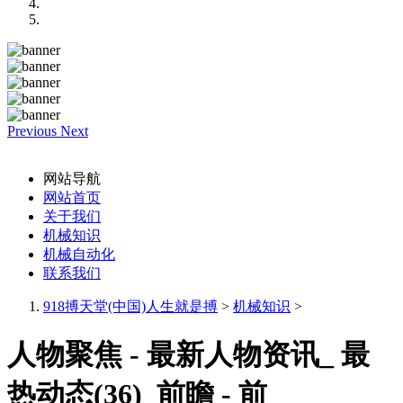
Previous
Next
网站导航
网站首页
关于我们
机械知识
机械自动化
联系我们
918搏天堂(中国)人生就是搏
>
机械知识
>
人物聚焦 - 最新人物资讯_ 最
热动态(36)_前瞻 - 前