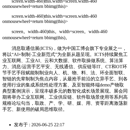
screen.width-460)this.width=screen.width-460
onmousewheel=return bbimg(this)>
screen.width-460)this.width=screen.width-460
onmousewheel=return bbimg(this)>
screen。width-460)this。width=screen。width-460
onmousewheel=return bbimg(this)。
消息取通信展(ICTS)，做为中国工博会旗下专业展之一，
将以“AI+制制·工业新范式”为全新从题呈现。ICTS持续聚焦工
业互联网、工业AI、云和大数据、软件取操做系统、算法算
力、消息/运营手艺平安、无线通信、供应链等IT、CT和OT环
节手艺手段赋能制制业向人、机、物、料、法、环全面智联、
智链的先辈制制为焦点内容，从最抢手前沿的立异手艺、到各
使用行业的集成系统性处理方案、及至智能终端demo产物取
典型案例演示，呈现丰硕多元的数智化成长场景展现。展会同
期将举办工业互联网、工业供应链、软件取场景使用等系列高
规格论坛勾当，取政、产、学、研、媒、用、资零距离激荡新
手艺、新使用的破局思维取径。
发布于 : 2026-06-25 22:17