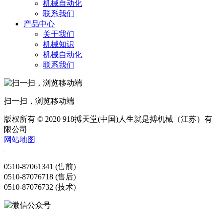
机械自动化
联系我们
产品中心
关于我们
机械知识
机械自动化
联系我们
扫一扫，浏览移动端
版权所有 © 2020 918搏天堂(中国)人生就是搏机械（江苏）有
限公司
网站地图
0510-87061341 (售前)
0510-87076718 (售后)
0510-87076732 (技术)