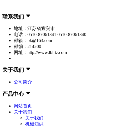
联系我们
地址：江苏省宜兴市
电话：0510-87061341 0510-87061340
邮箱：bk@163.com
邮编：214200
网址：http://www.lblrtz.com
关于我们
公司简介
产品中心
网站首页
关于我们
关于我们
机械知识