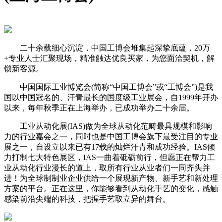
二十余载细心沉淀，中国工博会堆集起深挚底蕴，20万
+专业人士汇聚现场，精准触达优良买家，为您面洽契机，解
锁新客源。
中国国际工业博览会(简称“中国工博会”或“工博会”)是我
国以中国冠名的、汗青最长的国度级工业展会，自1999年开办
以来，每年秋季正在上海举办，已成功举办二十余届。
工业从动化展(IAS)做为全球从动化范畴最具规模和影响
力的行业嘉会之一，同时也是中国工博会旗下最受注目的专业
展之一，自设立以来已有17载的灿烂汗青和成功经验。IAS倾
力打制七大特色展区，IAS一曲着砥砺前行，但愿正在帮力工
业从动化行业漫长的道上，取所有行业从业者们一同齐头并
进！为全球制制业企业供给一个展现新产物、新手艺和新处理
方案的平台。正在这里，你能够看到从动化手艺的变化，感触
感染前沿尖端的科技，把握手艺取立异的舞台。