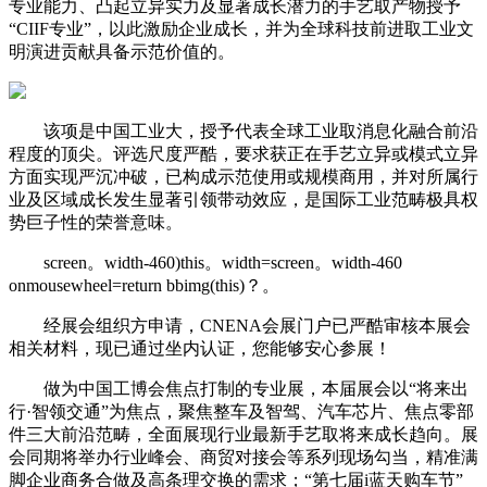
专业能力、凸起立异实力及显著成长潜力的手艺取产物授予
“CIIF专业”，以此激励企业成长，并为全球科技前进取工业文
明演进贡献具备示范价值的。
该项是中国工业大，授予代表全球工业取消息化融合前沿
程度的顶尖。评选尺度严酷，要求获正在手艺立异或模式立异
方面实现严沉冲破，已构成示范使用或规模商用，并对所属行
业及区域成长发生显著引领带动效应，是国际工业范畴极具权
势巨子性的荣誉意味。
screen。width-460)this。width=screen。width-460
onmousewheel=return bbimg(this)？。
经展会组织方申请，CNENA会展门户已严酷审核本展会
相关材料，现已通过坐内认证，您能够安心参展！
做为中国工博会焦点打制的专业展，本届展会以“将来出
行·智领交通”为焦点，聚焦整车及智驾、汽车芯片、焦点零部
件三大前沿范畴，全面展现行业最新手艺取将来成长趋向。展
会同期将举办行业峰会、商贸对接会等系列现场勾当，精准满
脚企业商务合做及高条理交换的需求；“第七届i蓝天购车节”