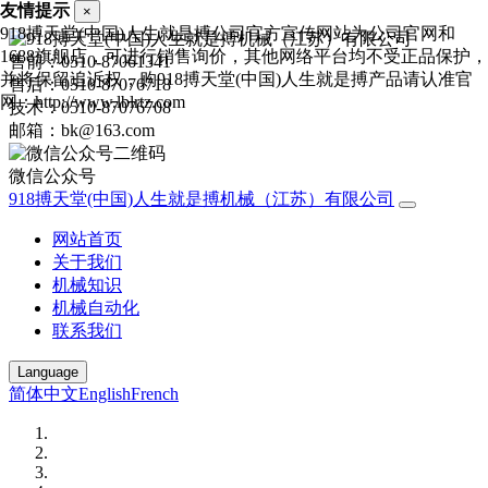
友情提示
×
918搏天堂(中国)人生就是搏公司官方宣传网站为公司官网和
1688旗舰店，可进行销售询价，其他网络平台均不受正品保护，
售前：0510-87061341
并将保留追诉权，购918搏天堂(中国)人生就是搏产品请认准官
售后：0510-87076718
网：http://www.lblrtz.com
技术：0510-87076708
邮箱：bk@163.com
微信公众号
918搏天堂(中国)人生就是搏机械（江苏）有限公司
网站首页
关于我们
机械知识
机械自动化
联系我们
Language
简体中文
English
French