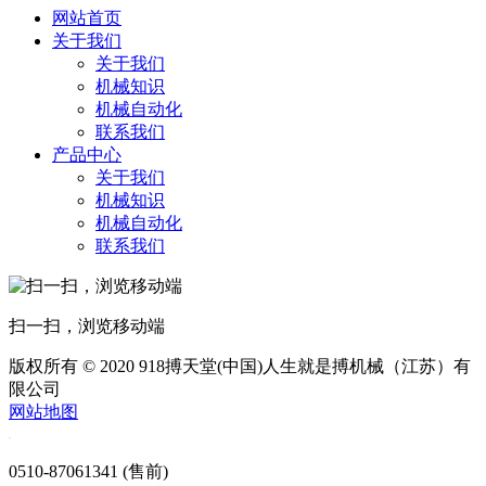
网站首页
关于我们
关于我们
机械知识
机械自动化
联系我们
产品中心
关于我们
机械知识
机械自动化
联系我们
扫一扫，浏览移动端
版权所有 © 2020 918搏天堂(中国)人生就是搏机械（江苏）有
限公司
网站地图
0510-87061341 (售前)