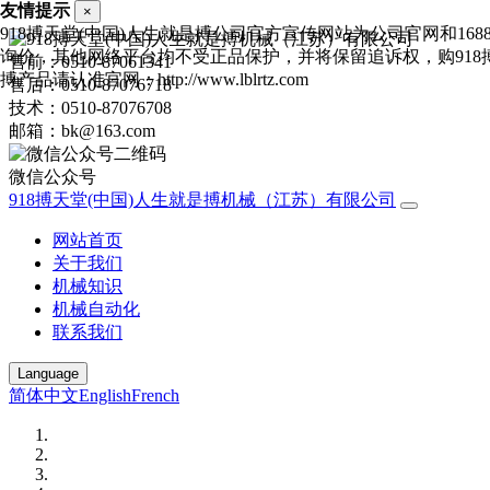
友情提示
×
918搏天堂(中国)人生就是搏公司官方宣传网站为公司官网和16
询价，其他网络平台均不受正品保护，并将保留追诉权，购918搏
售前：0510-87061341
搏产品请认准官网：http://www.lblrtz.com
售后：0510-87076718
技术：0510-87076708
邮箱：bk@163.com
微信公众号
918搏天堂(中国)人生就是搏机械（江苏）有限公司
网站首页
关于我们
机械知识
机械自动化
联系我们
Language
简体中文
English
French