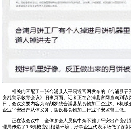
相关内容配了一张合浦县人平易近官网发布的《合浦县召开2
变乱警示教育会议》旧事页面。记者正在合浦县官网查询到该页
日，会议次要内容为深刻罗致合浦县某食物加工企业9。6机械
企业平安出产从体义务，摆设县食物加工行业平安监督工做。
正在该会议中，全体参会人员集中旁不雅了平安出产变乱警
理局传递了9·6机械变乱根基环境，涉事企业代表示场做了深