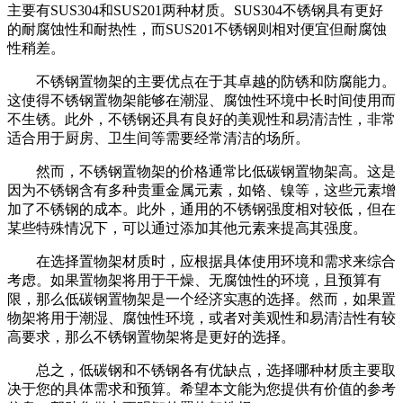
主要有SUS304和SUS201两种材质。SUS304不锈钢具有更好
的耐腐蚀性和耐热性，而SUS201不锈钢则相对便宜但耐腐蚀
性稍差。
不锈钢置物架的主要优点在于其卓越的防锈和防腐能力。
这使得不锈钢置物架能够在潮湿、腐蚀性环境中长时间使用而
不生锈。此外，不锈钢还具有良好的美观性和易清洁性，非常
适合用于厨房、卫生间等需要经常清洁的场所。
然而，不锈钢置物架的价格通常比低碳钢置物架高。这是
因为不锈钢含有多种贵重金属元素，如铬、镍等，这些元素增
加了不锈钢的成本。此外，通用的不锈钢强度相对较低，但在
某些特殊情况下，可以通过添加其他元素来提高其强度。
在选择置物架材质时，应根据具体使用环境和需求来综合
考虑。如果置物架将用于干燥、无腐蚀性的环境，且预算有
限，那么低碳钢置物架是一个经济实惠的选择。然而，如果置
物架将用于潮湿、腐蚀性环境，或者对美观性和易清洁性有较
高要求，那么不锈钢置物架将是更好的选择。
总之，低碳钢和不锈钢各有优缺点，选择哪种材质主要取
决于您的具体需求和预算。希望本文能为您提供有价值的参考