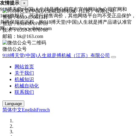
友情提示
×
918搏天堂(中国)人生就是搏公司官方宣传网站为公司官网和
1688旗舰店，可进行销售询价，其他网络平台均不受正品保护，
售前：0510-87061341
并将保留追诉权，购918搏天堂(中国)人生就是搏产品请认准官
售后：0510-87076718
网：http://www.lblrtz.com
技术：0510-87076708
邮箱：bk@163.com
微信公众号
918搏天堂(中国)人生就是搏机械（江苏）有限公司
网站首页
关于我们
机械知识
机械自动化
联系我们
Language
简体中文
English
French