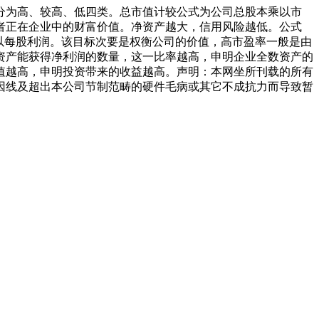
为高、较高、低四类。总市值计较公式为公司总股本乘以市
者正在企业中的财富价值。净资产越大，信用风险越低。公式
以每股利润。该目标次要是权衡公司的价值，高市盈率一般是由
资产能获得净利润的数量，这一比率越高，申明企业全数资产的
值越高，申明投资带来的收益越高。声明：本网坐所刊载的所有
因线及超出本公司节制范畴的硬件毛病或其它不成抗力而导致暂