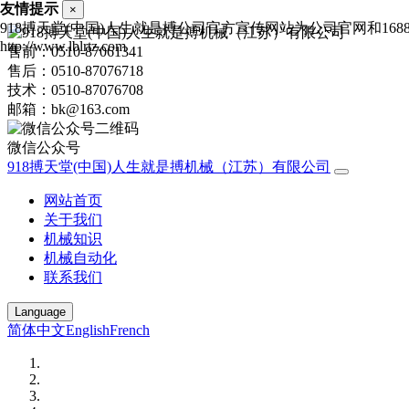
友情提示
×
918搏天堂(中国)人生就是搏公司官方宣传网站为公司官网和1
http://www.lblrtz.com
售前：0510-87061341
售后：0510-87076718
技术：0510-87076708
邮箱：bk@163.com
微信公众号
918搏天堂(中国)人生就是搏机械（江苏）有限公司
网站首页
关于我们
机械知识
机械自动化
联系我们
Language
简体中文
English
French