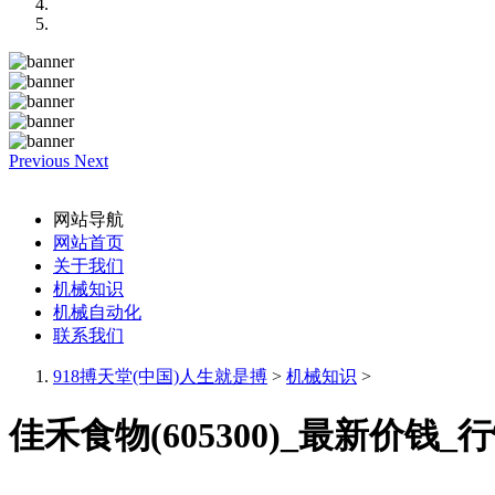
Previous
Next
网站导航
网站首页
关于我们
机械知识
机械自动化
联系我们
918搏天堂(中国)人生就是搏
>
机械知识
>
佳禾食物(605300)_最新价钱