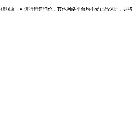
688旗舰店，可进行销售询价，其他网络平台均不受正品保护，并将