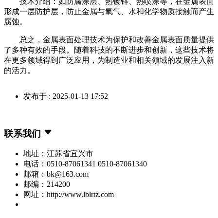
技术介绍：如防腐涂层、热镀锌、热喷涂等，在金属表面
形成一层防护层，防止金属与氧气、水和化学物质接触而产生
腐蚀。
总之，金属表面处理技术为保护和改善金属表面质量提供
了多种有效的手段。随着科技的不断进步和创新，这些技术将
在更多领域得到广泛应用，为制造业和相关领域的发展注入新
的活力。
发布于 : 2025-01-13 17:52
联系我们
地址：江苏省宜兴市
电话：0510-87061341 0510-87061340
邮箱：bk@163.com
邮编：214200
网址：http://www.lblrtz.com