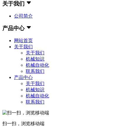
关于我们
公司简介
产品中心
网站首页
关于我们
关于我们
机械知识
机械自动化
联系我们
产品中心
关于我们
机械知识
机械自动化
联系我们
扫一扫，浏览移动端