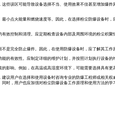
这些误区可能导致设备选择不当、使用效果不佳甚至增加爆炸风
最小点火能量和燃烧速度等。因此，在选择粉尘防爆设备时，应
有效控制和清理。应定期检查设备内部及周围环境的粉尘积聚情
不是完全防止爆炸。因此，在使用防爆设备时，应了解其工作原
能的有效性。应制定详细的维护计划，并按照计划执行设备的维
的影响。例如，在高温或高湿度环境下，可能需要选择具有更高
建议用户在选择和使用设备时咨询专业的防爆工程师或相关权威
。同时，用户也应加强对粉尘防爆设备工作原理和使用方法的学