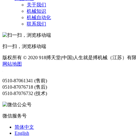
关于我们
机械知识
机械自动化
联系我们
扫一扫，浏览移动端
版权所有 © 2020 918搏天堂(中国)人生就是搏机械（江苏）有
网站地图
0510-87061341 (售前)
0510-87076718 (售后)
0510-87076732 (技术)
微信服务号
简体中文
English