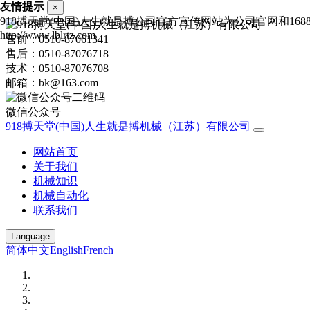
友情提示
×
918搏天堂(中国)人生就是搏公司官方宣传网站为公司官网和1
http://www.lblrtz.com
售前：0510-87061341
售后：0510-87076718
技术：0510-87076708
邮箱：bk@163.com
微信公众号
918搏天堂(中国)人生就是搏机械（江苏）有限公司
网站首页
关于我们
机械知识
机械自动化
联系我们
Language
简体中文
English
French