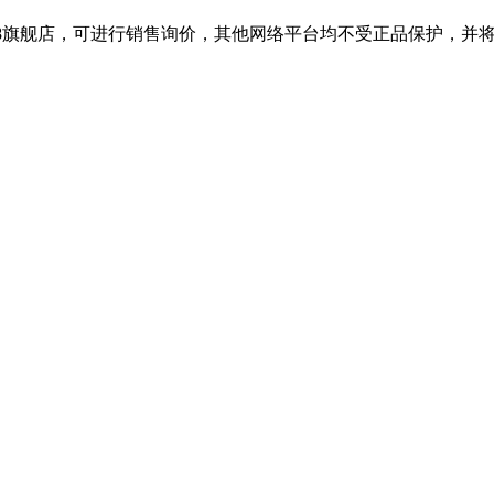
688旗舰店，可进行销售询价，其他网络平台均不受正品保护，并将