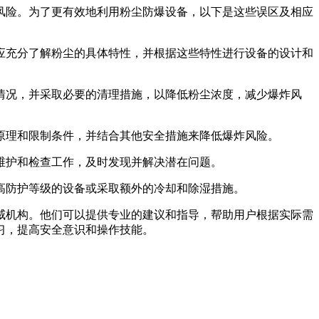
险。为了更有效地利用粉尘防爆设备，以下是这些误区及相应
充分了解粉尘的具体特性，并根据这些特性进行设备的设计和
况，并采取必要的清理措施，以降低粉尘浓度，减少爆炸风
理和限制条件，并结合其他安全措施来降低爆炸风险。
护和检查工作，及时发现并解决潜在问题。
防护等级的设备或采取额外的冷却和除湿措施。
机构。他们可以提供专业的建议和指导，帮助用户根据实际需
习，提高安全意识和操作技能。