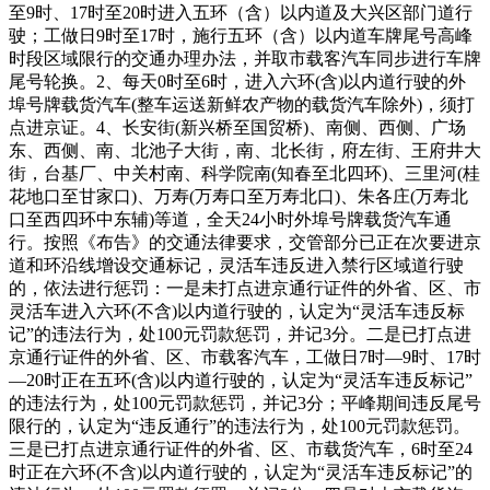
至9时、17时至20时进入五环（含）以内道及大兴区部门道行
驶；工做日9时至17时，施行五环（含）以内道车牌尾号高峰
时段区域限行的交通办理办法，并取市载客汽车同步进行车牌
尾号轮换。2、每天0时至6时，进入六环(含)以内道行驶的外
埠号牌载货汽车(整车运送新鲜农产物的载货汽车除外)，须打
点进京证。4、长安街(新兴桥至国贸桥)、南侧、西侧、广场
东、西侧、南、北池子大街，南、北长街，府左街、王府井大
街，台基厂、中关村南、科学院南(知春至北四环)、三里河(桂
花地口至甘家口)、万寿(万寿口至万寿北口)、朱各庄(万寿北
口至西四环中东辅)等道，全天24小时外埠号牌载货汽车通
行。按照《布告》的交通法律要求，交管部分已正在次要进京
道和环沿线增设交通标记，灵活车违反进入禁行区域道行驶
的，依法进行惩罚：一是未打点进京通行证件的外省、区、市
灵活车进入六环(不含)以内道行驶的，认定为“灵活车违反标
记”的违法行为，处100元罚款惩罚，并记3分。二是已打点进
京通行证件的外省、区、市载客汽车，工做日7时—9时、17时
—20时正在五环(含)以内道行驶的，认定为“灵活车违反标记”
的违法行为，处100元罚款惩罚，并记3分；平峰期间违反尾号
限行的，认定为“违反通行”的违法行为，处100元罚款惩罚。
三是已打点进京通行证件的外省、区、市载货汽车，6时至24
时正在六环(不含)以内道行驶的，认定为“灵活车违反标记”的