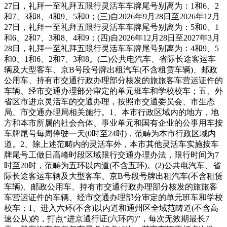
27日，礼拜一至礼拜五限行灵活车车牌尾号别离为：1和6、2
和7、3和8、4和9、5和0；(三)自2026年9月28日至2026年12月
27日，礼拜一至礼拜五限行灵活车车牌尾号别离为：5和0、1
和6、2和7、3和8、4和9；(四)自2026年12月28日至2027年3月
28日，礼拜一至礼拜五限行灵活车车牌尾号别离为：4和9、5
和0、1和6、2和7、3和8。(二)公共电汽车、省际长途客运车
辆及大型客车、京B号段号牌出租汽车(不含租赁车辆)、邮政
公用车、持有市交通行政办理部分核发的旅旅客车营运证件的
车辆、经市交通办理部分审定的单元班车和学校校车；五、外
省区市进京灵活车的交通办理，按照市交通委员会、市生态
局、市交通办理局相关施行。1、本市行政区域内的地方，地
方和本市所属的社会合体、事业单元和国有企业的公事用车按
车牌尾号每周停驶一天(0时至24时)，范畴为本市行政区域内
道。2、除上述范畴内的灵活车外，本市其他灵活车实施按车
牌尾号工做日高峰时段区域限行交通办理办法，限行时间为7
时至20时，范畴为五环以内道(不含五环)。(2)公共电汽车、省
际长途客运车辆及大型客车、京B号段号牌出租汽车(不含租赁
车辆)、邮政公用车、持有市交通行政办理部分核发的旅旅客
车营运证件的车辆、经市交通办理部分审定的单元班车和学校
校车；1、进入六环(不含)以内道和通州区全域范畴道(不含高
速公从)的，打点“进京通行证(六环内)”，每次无效期最长7