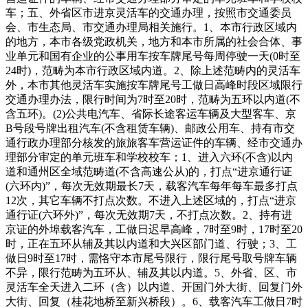
车；五、外省区市进京灵活车的交通办理，按照市交通委员
会、市生态局、市交通办理局相关施行。1、本市行政区域内
的地方，本市各级党政机关，地方和本市所属的社会合体、事
业单元和国有企业的公事用车按车牌尾号每周停驶一天(0时至
24时)，范畴为本市行政区域内道。2、除上述范畴内的灵活车
外，本市其他灵活车实施按车牌尾号工做日高峰时段区域限行
交通办理办法，限行时间为7时至20时，范畴为五环以内道(不
含五环)。(2)公共电汽车、省际长途客运车辆及大型客车、京
B号段号牌出租汽车(不含租赁车辆)、邮政公用车、持有市交
通行政办理部分核发的旅旅客车营运证件的车辆、经市交通办
理部分审定的单元班车和学校校车；1、进入六环(不含)以内
道和通州区全域范畴道(不含高速公从)的，打点“进京通行证
(六环内)”，每次无效期最长7天，载客汽车每年每车最多打点
12次，其它车辆不打点次数。不进入上述区域的，打点“进京
通行证(六环外)”，每次无效期7天，不打点次数。2、持有进
京证的外埠载客汽车，工做日迟早高峰，7时至9时，17时至20
时，正在五环从辅及其以内道和大兴区部门道、行驶；3、工
做日9时至17时，需恪守本市尾号限行，限行尾号取号牌车辆
不异，限行范畴为五环从、辅及其以内道。5、外省、区、市
灵活车全天进入二环（含）以内道、开国门外大街、回复门外
大街、回复（桂花地桥至新兴桥段）。6、载客汽车工做日7时