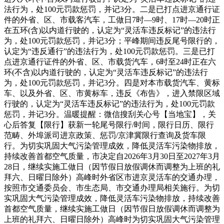
法行为，处100元罚款惩罚，并记3分。二是已打点进京通行证
件的外省、区、市载客汽车，工做日7时—9时、17时—20时正
在五环(含)以内道行驶的，认定为“灵活车违反标记”的违法行
为，处100元罚款惩罚，并记3分；平峰期间违反尾号限行的，
认定为“违反通行”的违法行为，处100元罚款惩罚。三是已打
点进京通行证件的外省、区、市载货汽车，6时至24时正在六
环(不含)以内道行驶的，认定为“灵活车违反标记”的违法行
为，处100元罚款惩罚，并记3分。四是对本市载货汽车、黄标
车、以及外省、区、市黄标车，违反《布告》，进入禁限区域
行驶的，认定为“灵活车违反标记”的违法行为，处100元罚款
惩罚，并记3分。温暖提醒：微信搜刮关心号【当地宝】，关
心后答复【限行】获新一轮尾号限行/时间，限行日历、限行
范畴、外埠派司进京政策、惩罚/京津冀限行查询及货车限
行。为切实巩固大气污染管理成效，降低灵活车污染物排放，
持续改善首都空气质量，市决定自2026年3月30日至2027年3月
28日，继续实施工做日（因节假日放假调休而调整为上班的礼
拜六、日曜日除外）高峰时外省区市进京灵活车的交通办理，
按照市交通委员会、市生态局、市交通办理局相关施行。为切
实巩固大气污染管理成效，降低灵活车污染物排放，持续改善
首都空气质量，继续实施工做日（因节假日放假调休而调整为
上班的礼拜六、日曜日除外）高峰时为切实巩固大气污染管理