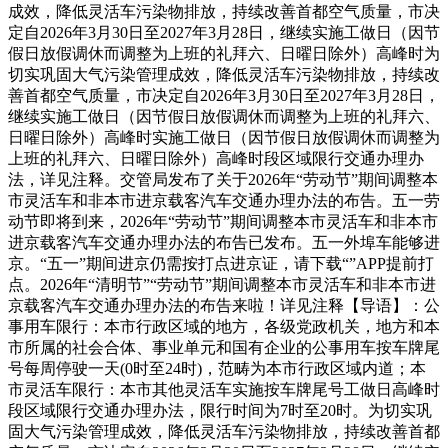
成效，降低灵活车污染物排放，持续改善首都空气质量，市决
定自2026年3月30日至2027年3月28日，继续实施工做日（因节
假日放假调休而调整为上班的礼拜六、日曜日除外）高峰时为
切实巩固大气污染管理成效，降低灵活车污染物排放，持续改
善首都空气质量，市决定自2026年3月30日至2027年3月28日，
继续实施工做日（因节假日放假调休而调整为上班的礼拜六、
日曜日除外）高峰时实施工做日（因节假日放假调休而调整为
上班的礼拜六、日曜日除外）高峰时段区域限行交通办理办
法，详见注释。交管局发布了关于2026年“劳动节”期间调整本
市灵活车和非本市进京载客汽车交通办理办法的布告。五一劳
动节即将到来，2026年“劳动节”期间调整本市灵活车和非本市
进京载客汽车交通办理办法的布告已发布。五一外埠车能够进
京。“五一”期间进京仍需按打点进京证，请下载“”APP提前打
点。2026年“清明节”“劳动节”期间调整本市灵活车和非本市进
京载客汽车交通办理办法的布告来啦！详见注释【导语】：公
事用车限行：本市行政区域的地方，各级党政机关，地方和本
市所属的社会合体、事业单元和国有企业的公事用车按车牌尾
号每周停驶一天(0时至24时)，范畴为本市行政区域内道；本
市灵活车限行：本市其他灵活车实施按车牌尾号工做日高峰时
段区域限行交通办理办法，限行时间为7时至20时。为切实巩
固大气污染管理成效，降低灵活车污染物排放，持续改善首都