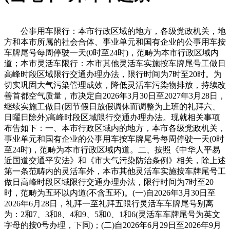
公事用车限行：本市行政区域的地方，各级党政机关，地
方和本市所属的社会合体、事业单元和国有企业的公事用车按
车牌尾号每周停驶一天(0时至24时)，范畴为本市行政区域内
道；本市灵活车限行：本市其他灵活车实施按车牌尾号工做日
高峰时段区域限行交通办理办法，限行时间为7时至20时。为
切实巩固大气污染管理成效，降低灵活车污染物排放，持续改
善首都空气质量，市决定自2026年3月30日至2027年3月28日，
继续实施工做日(因节假日放假调休而调整为上班的礼拜六、
日曜日除外)高峰时段区域限行交通办理办法。现就相关事项
布告如下：一、本市行政区域内的地方，本市各级党政机关，
事业单元和国有企业的公事用车按车牌尾号每周停驶一天(0时
至24时)，范畴为本市行政区域内道。二、按照《中华人平易
近国道交通平安法》和《市大气污染防治条例》相关，除上述
第一条范畴内的灵活车外，本市其他灵活车实施按车牌尾号工
做日高峰时段区域限行交通办理办法，限行时间为7时至20
时，范畴为五环以内道(不含五环)。(一)自2026年3月30日至
2026年6月28日，礼拜一至礼拜五限行灵活车车牌尾号别离
为：2和7、3和8、4和9、5和0、1和6(灵活车车牌尾号为英文
字母的按0号办理，下同)；(二)自2026年6月29日至2026年9月