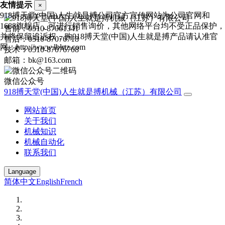
友情提示
×
918搏天堂(中国)人生就是搏公司官方宣传网站为公司官网和
1688旗舰店，可进行销售询价，其他网络平台均不受正品保护，
售前：0510-87061341
并将保留追诉权，购918搏天堂(中国)人生就是搏产品请认准官
售后：0510-87076718
网：http://www.lblrtz.com
技术：0510-87076708
邮箱：bk@163.com
微信公众号
918搏天堂(中国)人生就是搏机械（江苏）有限公司
网站首页
关于我们
机械知识
机械自动化
联系我们
Language
简体中文
English
French