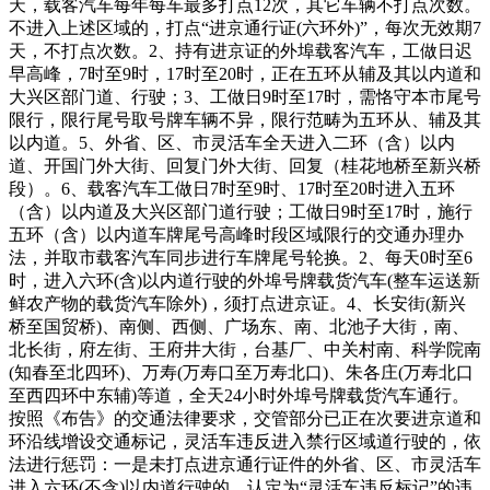
天，载客汽车每年每车最多打点12次，其它车辆不打点次数。
不进入上述区域的，打点“进京通行证(六环外)”，每次无效期7
天，不打点次数。2、持有进京证的外埠载客汽车，工做日迟
早高峰，7时至9时，17时至20时，正在五环从辅及其以内道和
大兴区部门道、行驶；3、工做日9时至17时，需恪守本市尾号
限行，限行尾号取号牌车辆不异，限行范畴为五环从、辅及其
以内道。5、外省、区、市灵活车全天进入二环（含）以内
道、开国门外大街、回复门外大街、回复（桂花地桥至新兴桥
段）。6、载客汽车工做日7时至9时、17时至20时进入五环
（含）以内道及大兴区部门道行驶；工做日9时至17时，施行
五环（含）以内道车牌尾号高峰时段区域限行的交通办理办
法，并取市载客汽车同步进行车牌尾号轮换。2、每天0时至6
时，进入六环(含)以内道行驶的外埠号牌载货汽车(整车运送新
鲜农产物的载货汽车除外)，须打点进京证。4、长安街(新兴
桥至国贸桥)、南侧、西侧、广场东、南、北池子大街，南、
北长街，府左街、王府井大街，台基厂、中关村南、科学院南
(知春至北四环)、万寿(万寿口至万寿北口)、朱各庄(万寿北口
至西四环中东辅)等道，全天24小时外埠号牌载货汽车通行。
按照《布告》的交通法律要求，交管部分已正在次要进京道和
环沿线增设交通标记，灵活车违反进入禁行区域道行驶的，依
法进行惩罚：一是未打点进京通行证件的外省、区、市灵活车
进入六环(不含)以内道行驶的，认定为“灵活车违反标记”的违