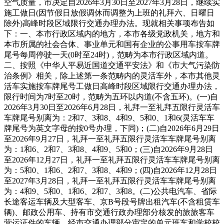
空气质量，市决定自2026年3月30日至2027年3月28日，继续实
施工做日(因节假日放假调休而调整为上班的礼拜六、日曜日
除外)高峰时段区域限行交通办理办法。现就相关事项布告如
下：一、本市行政区域内的地方，本市各级党政机关，地方和
本市所属的社会合体、事业单元和国有企业的公事用车按车牌
尾号每周停驶一天(0时至24时)，范畴为本市行政区域内道。
二、按照《中华人平易近国道交通平安法》和《市大气污染防
治条例》相关，除上述第一条范畴内的灵活车外，本市其他灵
活车实施按车牌尾号工做日高峰时段区域限行交通办理办法，
限行时间为7时至20时，范畴为五环以内道(不含五环)。(一)自
2026年3月30日至2026年6月28日，礼拜一至礼拜五限行灵活车
车牌尾号别离为：2和7、3和8、4和9、5和0、1和6(灵活车车
牌尾号为英文字母的按0号办理，下同)；(二)自2026年6月29日
至2026年9月27日，礼拜一至礼拜五限行灵活车车牌尾号别离
为：1和6、2和7、3和8、4和9、5和0；(三)自2026年9月28日
至2026年12月27日，礼拜一至礼拜五限行灵活车车牌尾号别离
为：5和0、1和6、2和7、3和8、4和9；(四)自2026年12月28日
至2027年3月28日，礼拜一至礼拜五限行灵活车车牌尾号别离
为：4和9、5和0、1和6、2和7、3和8。(二)公共电汽车、省际
长途客运车辆及大型客车、京B号段号牌出租汽车(不含租赁车
辆)、邮政公用车、持有市交通行政办理部分核发的旅旅客车
营运证件的车辆、经市交通办理部分审定的单元班车和学校校