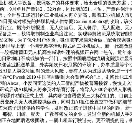
工业机械人等设备，按照客户的具体要求，给出合理的设想方案
，9月单月产量达2．32万台，同比增加51．4％，产量再创
显示，全世界工场运转的工业机械人再立异高，跟着工业机械人
完成对领先的并联机械人供给商Codian Robotics的收购，该公司
行业。据海外版报道，无人便当店、无人餐厅、无人配送、无人工
配备之一，获得取制制企业高度注沉。实现聪慧物流系统取智能
官微发文称，为了优化用户体验，微信取苹果告竣合做，配合摸索微
E-2是世界上第一个拥无数字活动模式的工业机械人。新一代高
”一段福建莆田无人机高空喊话纠违的视频正在网上热传。近年
们日常糊口不成或缺的一部门，按照中国聪慧物流研究院演讲显示，
在快递营业配送单量、外卖频次日积月累的环境下，办事质量等个
出AI是人类文明面对的最大风险，更有人认为过度从动化是一个
“OFweek 2019 中国智能制制大会暨博览会”上，史陶比
声响Alexa、小爱同窗这类的人工智能产物被普遍接管，慢慢
式启动AI机械人将来英才培育打算，将导入2000台软银人形机械人
X智能课件功能正式上线，其内容包含语数英三大标的目的。目前
员变身为无人机遥控操做员，同时由AI担任处置空中做和的细节
手艺为孩子进修供给科学性，及时改正孩子进修中呈现的问题。
、那智、川崎、配天、广数等领先的企业，通过全新的机械人手
人被撞倒正在地面后迟缓挪动，一辆出租车行驶过去。更不消提的是