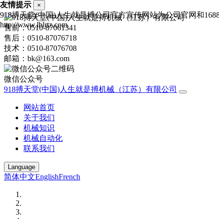
友情提示
×
918搏天堂(中国)人生就是搏公司官方宣传网站为公司官网和1
http://www.lblrtz.com
售前：0510-87061341
售后：0510-87076718
技术：0510-87076708
邮箱：bk@163.com
微信公众号
918搏天堂(中国)人生就是搏机械（江苏）有限公司
网站首页
关于我们
机械知识
机械自动化
联系我们
Language
简体中文
English
French