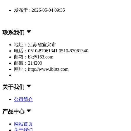
发布于 : 2026-05-04 09:35
联系我们
地址：江苏省宜兴市
电话：0510-87061341 0510-87061340
邮箱：bk@163.com
邮编：214200
网址：http://www.lblrtz.com
关于我们
公司简介
产品中心
网站首页
关于我们