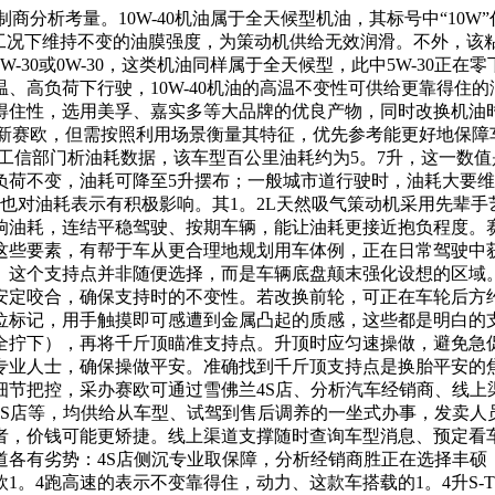
商分析考量。10W-40机油属于全天候型机油，其标号中“10W
温工况下维持不变的油膜强度，为策动机供给无效润滑。不外，
30或0W-30，这类机油同样属于全天候型，此中5W-30正在
高负荷下行驶，10W-40机油的高温不变性可供给更靠得住的
得住性，选用美孚、嘉实多等大品牌的优良产物，同时改换机油
用于新赛欧，但需按照利用场景衡量其特征，优先参考能更好地保障
的工信部门析油耗数据，该车型百公里油耗约为5。7升，这一数
负荷不变，油耗可降至5升摆布；一般城市道行驶时，油耗大要维
也对油耗表示有积极影响。其1。2L天然吸气策动机采用先辈
响油耗，连结平稳驾驶、按期车辆，能让油耗更接近抱负程度。赛
这些要素，有帮于车从更合理地规划用车体例，正在日常驾驶中
。这个支持点并非随便选择，而是车辆底盘颠末强化设想的区域
定咬合，确保支持时的不变性。若改换前轮，可正在车轮后方约
位标记，用手触摸即可感遭到金属凸起的质感，这些都是明白的
全拧下），再将千斤顶瞄准支持点。升顶时应匀速操做，避免急
专业人士，确保操做平安。准确找到千斤顶支持点是换胎平安的
节把控，采办赛欧可通过雪佛兰4S店、分析汽车经销商、线上
4S店等，均供给从车型、试驾到售后调养的一坐式办事，发卖人
者，价钱可能更矫捷。线上渠道支撑随时查询车型消息、预定看
道各有劣势：4S店侧沉专业取保障，分析经销商胜正在选择丰
。4跑高速的表示不变靠得住，动力、这款车搭载的1。4升S-T