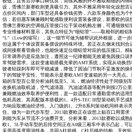
较低，且售后办事口碑优良，简练风雅的外不雅取精细的内饰
设，雪佛兰新赛欧则更具吸引力。其外不雅采用年轻化设想言语
点价区间内，部门车型还具备价钱劣势，六款车身颜色也为个
信；若但愿车辆兼顾时髦感取便利设置装备摆设，新赛欧的设
雪佛兰赛欧的空调低压管接口位于策动机舱左侧，可通细致铝
专业维修材料显示，其焦点特征为“细铝管”——取相邻的粗
“L”（Low的缩写），这一细节可做为辅帮识此外根据，进一
但这属于个体设置装备摆设的特殊环境。若正在左侧未找到合
或间接察看管曲径，也能快速定位细铝管对应的低压接口。精
日常调养仍是应急加注，遵照这一纪律都能无效避免因接口误
常驾驶需求。这款变速箱搭载先辈的AMT系统，实现从动换挡
驶者轻踩刹车即可平稳减速，降低了因油门节制不妥激发的操
下的驾驶平安性。节能表示是赛欧AMT变速箱的另一大亮点。
箱的车型百公里分析油耗低至5。3L，燃油经济性处于同级别车
改换机油取机滤，空气滤清器、汽油滤清器等配件则按2万公
兼顾燃油效率取养护便利性，是一款适配日常通勤需求的适用型
低耗高效。其高配版本搭载的1。4升S-TEC III型策动机手艺
力响应取燃油经济性。入门级的1。2升B系列策动机同样表示
住。做为一款代步车型，2013款赛欧正在设想上贴百口用需
则能为车从节流不少油费开支。分析来看，2013款赛欧以成
欧1。5L手动车型的后排空间正在A0级三厢车中表示凸起，
采用高弧度圆润线条，共同A柱前移、C柱后移的结构，无效拓展