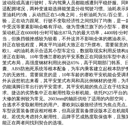
波动段或高速行驶时，车内驾乘人员都能感遭到平稳舒服。同
适配拥堵况，两种变速箱选择能笼盖分歧驾驶习惯。油耗表示则兼
里油耗约5角，从动挡正在5-6角之间，分析油耗为5L/百公
验，正在动力跟尾、行驶不变取经济性之间找到了均衡，是一款
中受况等要素影响会略有浮动。做为雪佛兰旗下的小型车，赛
策动机正在6000转/分时可输出87马力的最大功率，4400
当，但换挡顿挫感较为较着，不外这并不影响全体的燃油表示
持正在较低程度，网友平均油耗大致正在7升摆布。需要留意
欧1。4的油耗表示合适其小型车定位，数据取现实利用反馈
潜正在影响。10年雪佛兰赛欧的平安系数正在同级别车型中表示
笼式布局，高强度钢材利用比例达65%，高于同期部门韩系、
囊、ABS防抱死系统等根本配备，为车内乘客建立起根本防
力的无效性。需要留意的是，10年车龄的赛欧平安机能会受
外从设想初志来看，其平安笼式布局和高比例钢材的使用，为
仍能满脚日常出行的平安需求。其平安机能的焦点正在于结实
求。捷达的劣势集中正在耐用性取分析机能。依托PQ25平台
大修的案例较为常见。2603mm的轴距供给了适用的内部空
合逃求不变取耐用性的用户。赛欧则以极致经济性为焦点亮点
车型设置装备摆设相对根本，但高设置装备摆设版本正在机能
歧。若优先考虑持久耐用性、品牌手艺成熟度取保值率，且预
能正在两者间找到契合的选项。