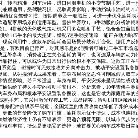
时，转向精准、刹车活络，进口伺服电机的不变节制手艺，进一
顾适用，受驾驶习惯、况取调养影响，手动挡城市油耗约7L/百公
里。连结优良驾驶习惯、按期调养及一般胎压，可进一步优化油耗
适配家用场景的适用车型。雪佛兰赛欧1。4手动版的分析油耗
欧1。4搭载的天然吸气策动机采用多点喷射手艺，铝合金缸盖搭
转/分时供给115牛米的最大扭矩，婚配5速手动变速箱，能正在动
。现实利用中，这款车的油耗会因场景分歧有所变化。据用户反
的是，赛欧目前已停产，对其感乐趣的消费者可通过二手车市场
构成互补参考，消费者正在关心油耗的同时，也可连系车辆的动力
靠得住，可以或许为日常出行供给根本平安保障。这款车正在平安设想
日系竞品，碰撞时可无效接收并分离冲击力。被动平安设置装备摆
护樊篱。从碰撞测试成果来看，车身布局的坚忍性可削减假人取车
调养情况影响。若日常适当，车身布局、平安安拆未呈现锈蚀或功
车辆供给了持久不变的被动平安根本。分析来看，10年雪佛兰赛
的车身布局和根本平安设置装备摆设，这也是它做为家庭用车的
的成熟手艺，其采用激光焊接工艺，底盘结实，策动机扭矩强劲
间，维修配件价钱亲平易近，全国笼盖的售后收集也降低了养护成
。更低的售价降低了购车门槛，油耗表示优于捷达，成本也连结
取燃油经济性上仍有不错表示，更适合预算无限、以城市代步为
算相对丰裕，捷达是更稳妥的选择；若首要关心购车成本取日常