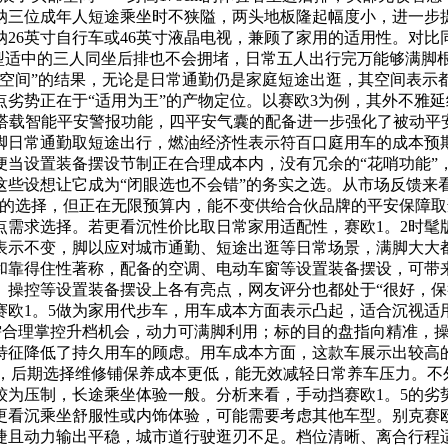
时容纳三位成年人短途乘坐时不狭隘，两头地板隆起幅度小，进一
26英寸自行车或46英寸液晶电视，兼顾了家用的适用性。对
体型适中的三人同坐后排也不会拥堵，日常五人出行完万能够满脚
大空间”的结果，无论是日常通勤仍是家庭短途出逛，其空间表示
劣势正在于“适用为王”的产物定位。以赛欧3为例，其外不雅
还搭载智能平安警报功能，四平安气囊的配备进一步强化了被动
能满脚日常通勤取短途出行，燃油经济性表示符百口庭用车的成本
便当设置装备摆设节制正在合理成本内，没有冗余的“花哨功能”
些设想让它成为“闭眼选也不会错”的务实之选。从市场反馈来
的选择，但正在无限预算内，能不变供给合伙品牌的平安保障取
点需求选择。若更看沉性价比取日常家用适配性，赛欧1。2时髦版是
表示不变，脚以应对城市通勤、短途出逛等日常场景，满脚大大
性和靠得住性著称，配备的空调、电动车窗等设置装备摆设，可
、操控等设置装备摆设上各有亮点，网友评分也都处于“很好，保
赛欧1。5做为家用代步车，用车成本方面表示凸起，适合沉视适
只需合理掌控升档机会，动力可满脚利用；标的目的盘指向精准，
低了持久用车的顾虑。用车成本方面，这款车展示出较高的经济性。
三百元，后期选择维修铺保养成本更低，能无效减轻日常养车压力
较为压制，长途乘坐体验一般。分析来看，手动挡赛欧1。5的劣
更看沉乘坐舒服性或内饰体验，可能需要考虑其他车型。别克赛欧
捷且动力输出平稳，城市道行驶逛刃不足。档位清晰、离合行程