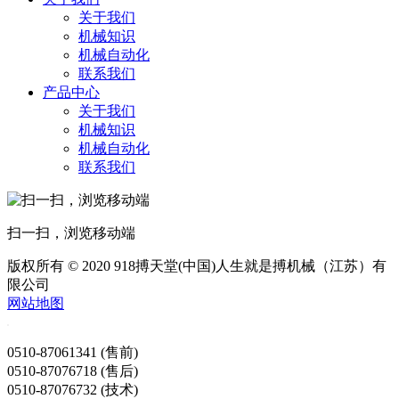
关于我们
机械知识
机械自动化
联系我们
产品中心
关于我们
机械知识
机械自动化
联系我们
扫一扫，浏览移动端
版权所有 © 2020 918搏天堂(中国)人生就是搏机械（江苏）有
限公司
网站地图
0510-87061341 (售前)
0510-87076718 (售后)
0510-87076732 (技术)