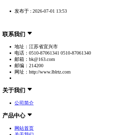
发布于 : 2026-07-01 13:53
联系我们
地址：江苏省宜兴市
电话：0510-87061341 0510-87061340
邮箱：bk@163.com
邮编：214200
网址：http://www.lblrtz.com
关于我们
公司简介
产品中心
网站首页
关于我们