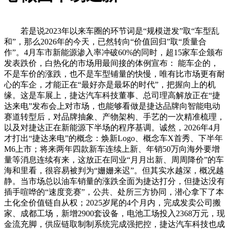
若是说2023年以来车圈的环节词是“规模迸发”取“车型乱
和”，那么2026年的今天，已然转向“价值回归”取“质量合
作”。4月车市新能源渗入率冲破60%的同时，超15家车企颁布
发表跌价，白热化的市场用最间接的体例宣布： 能车企的，
不是车价的涨跌，也不是车型铺量的快慢，唯有比市场更有耐
心的车企，才能正在“最好亦是最坏的时代”，把握向上的机
缘。这是车展上，捷达汽车科技董事、总司理高解放正在“捷
达来电”发布会上对市场，也能够看做是捷达品牌向智能电动
赛道转型后，对品牌抽象、产物架构、手艺的一次精准梳理，
以及对捷达正在新能源下半场的程序基调。诚然，2026年4月
才打出“捷达来电”的概念：焕新Logo、概念车X首秀、下半年
M6上市；将来两年四款新车连续上新、年销50万向海外要增
量等消息连续有来，这放正在同业“月月出新、周周降价”的车
海和里看，很容易被判为“姗姗来迟”。但其实水越深，概况越
静。当市场总以油车销量的涨跌全面为捷达打分，但捷达没有
插手喧哗的“速度竞赛”，公共、处所三方协同，潜心拿下了本
土化全价值链自从权；2025岁尾的4个月内，完成发卖公司搬
家、成都工场，新增2900套设备，电池工场投入2368万元，现
金流充脚，供应链取制制系统完成强把控，捷达汽车科技也成