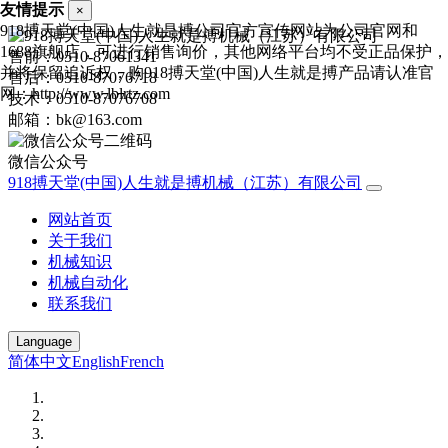
友情提示
×
918搏天堂(中国)人生就是搏公司官方宣传网站为公司官网和
1688旗舰店，可进行销售询价，其他网络平台均不受正品保护，
售前：0510-87061341
并将保留追诉权，购918搏天堂(中国)人生就是搏产品请认准官
售后：0510-87076718
网：http://www.lblrtz.com
技术：0510-87076708
邮箱：bk@163.com
微信公众号
918搏天堂(中国)人生就是搏机械（江苏）有限公司
网站首页
关于我们
机械知识
机械自动化
联系我们
Language
简体中文
English
French