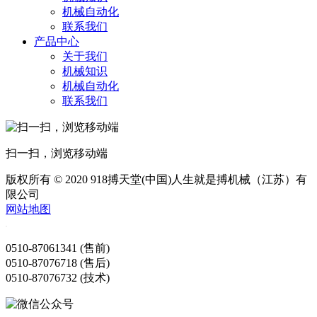
机械自动化
联系我们
产品中心
关于我们
机械知识
机械自动化
联系我们
扫一扫，浏览移动端
版权所有 © 2020 918搏天堂(中国)人生就是搏机械（江苏）有
限公司
网站地图
0510-87061341 (售前)
0510-87076718 (售后)
0510-87076732 (技术)