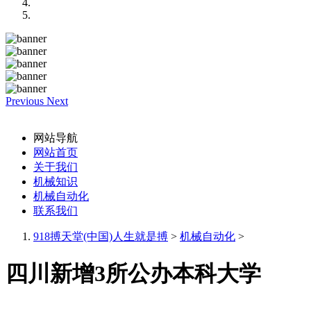
Previous
Next
网站导航
网站首页
关于我们
机械知识
机械自动化
联系我们
918搏天堂(中国)人生就是搏
>
机械自动化
>
四川新增3所公办本科大学