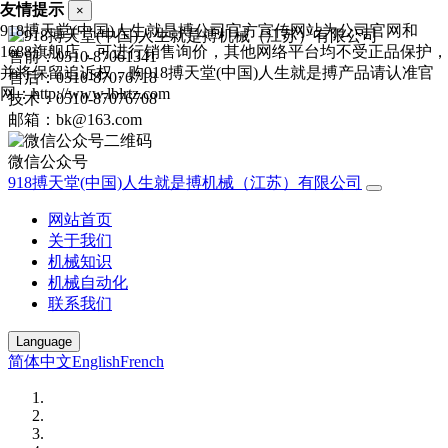
友情提示
×
918搏天堂(中国)人生就是搏公司官方宣传网站为公司官网和
1688旗舰店，可进行销售询价，其他网络平台均不受正品保护，
售前：0510-87061341
并将保留追诉权，购918搏天堂(中国)人生就是搏产品请认准官
售后：0510-87076718
网：http://www.lblrtz.com
技术：0510-87076708
邮箱：bk@163.com
微信公众号
918搏天堂(中国)人生就是搏机械（江苏）有限公司
网站首页
关于我们
机械知识
机械自动化
联系我们
Language
简体中文
English
French