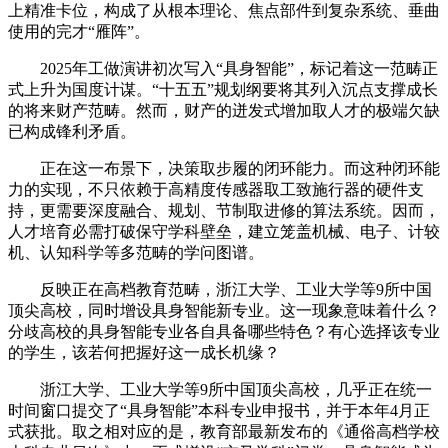
上精准卡位，构成了从根本理论、焦点部件到复杂系统、垂曲
使用的完才“雁阵”。
2025年工做演讲初次写入“具身智能”，标记着这一范畴正
式上升为国度计谋。“十五五”规划纲要将其列入沉点支撑成长
的将来财产范畴。然而，财产的迸发式增加取人才的极端欠缺
已构成锋利矛盾。
正在这一布景下，决策取步履的闭环能力。而这种闭环能
力的实现，不只依赖于高精度传感器取工致施行器的硬件支
持，更需要深度融合、规划、节制取进修的算法系统。因而，
人才培育必需打破保守学科壁垒，建立笼盖机械、电子、计较
机、认知科学等多范畴的学问图谱。
反映正在高档教育范畴，浙江大学、工业大学等9所中国
顶尖高校，同时增设具身智能新专业。这一现象意味着什么？
分歧高校的具身智能专业各自具备哪些特色？有心选择该专业
的学生，该若何把握好这一成长机缘？
浙江大学、工业大学等9所中国顶尖高校，几乎正在统一
时间窗口提交了“具身智能”本科专业申报书，并于本年4月正
式获批。取之相对应的是，教育部最新发布的《通俗高档学校