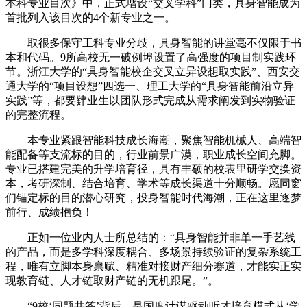
本科专业目次》中，正式增设“交叉学科”门类，具身智能成为
首批列入该目次的4个新专业之一。
取很多保守工科专业分歧，具身智能的讲堂毫不仅限于书
本和代码。9所高校无一破例埠设置了高强度的项目制实践环
节。浙江大学的“具身智能校企交叉立异设想取实践”、西安交
通大学的“项目设想”四选一、理工大学的“具身智能前沿立异
实践”等，都要肄业生以团队形式完成从需求阐发到实物验证
的完整流程。
本专业紧跟智能科技成长海潮，聚焦智能机械人、高端智
能配备等支流标的目的，行业前景广漠，职业成长空间充脚。
专业已搭建完美的升学培育径，具有丰硕的校表里研学交换资
本，考研深制、结合培育、学术等成长渠道十分顺畅。愿同窗
们锚定标的目的潜心研究，投身智能时代海潮，正在这里逐梦
前行、成绩抱负！
正如一位业内人士所总结的：“具身智能并非单一手艺线
的产品，而是多学科深度耦合、多场景持续验证的复杂系统工
程，唯有立脚本身禀赋、精准对接财产细分赛道，才能实正实
现教育链、人才链取财产链的无机跟尾。”。
“9校‘同题共答’背后，是国度计谋驱动听才培育模式从‘学