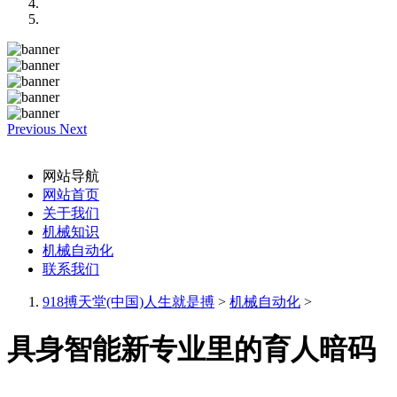
Previous
Next
网站导航
网站首页
关于我们
机械知识
机械自动化
联系我们
918搏天堂(中国)人生就是搏
>
机械自动化
>
具身智能新专业里的育人暗码