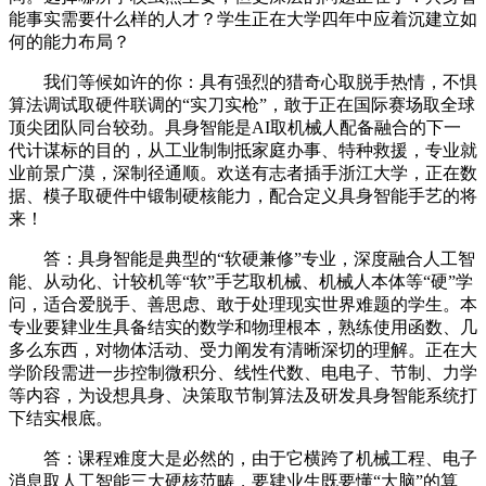
能事实需要什么样的人才？学生正在大学四年中应着沉建立如
何的能力布局？
我们等候如许的你：具有强烈的猎奇心取脱手热情，不惧
算法调试取硬件联调的“实刀实枪”，敢于正在国际赛场取全球
顶尖团队同台较劲。具身智能是AI取机械人配备融合的下一
代计谋标的目的，从工业制制抵家庭办事、特种救援，专业就
业前景广漠，深制径通顺。欢送有志者插手浙江大学，正在数
据、模子取硬件中锻制硬核能力，配合定义具身智能手艺的将
来！
答：具身智能是典型的“软硬兼修”专业，深度融合人工智
能、从动化、计较机等“软”手艺取机械、机械人本体等“硬”学
问，适合爱脱手、善思虑、敢于处理现实世界难题的学生。本
专业要肄业生具备结实的数学和物理根本，熟练使用函数、几
多么东西，对物体活动、受力阐发有清晰深切的理解。正在大
学阶段需进一步控制微积分、线性代数、电电子、节制、力学
等内容，为设想具身、决策取节制算法及研发具身智能系统打
下结实根底。
答：课程难度大是必然的，由于它横跨了机械工程、电子
消息取人工智能三大硬核范畴，要肄业生既要懂“大脑”的算