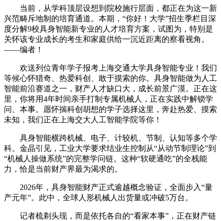
当前，从学科顶层设想到院校施行层面，都正在为这一新
兴范畴斥地制的培育通道。本期，“你好！大学”招生季栏目深
度分解9校具身智能新专业的人才培育方案，试图为，特别是
关怀该专业成长的考生和家庭供给一沉近距离的察看视角。
——编者！
欢送列位青年学子报考上海交通大学具身智能专业！我们
等候心怀猎奇、热爱科创、敢于摸索的你。具身智能做为人工
智能前沿赛道之一，财产人才缺口大，成长前景广漠。正在这
里，你将用4年时间亲手打制专属机械人，正在实践中解锁学
问、本事。愿怀揣科创胡想的学子选择这里，奔赴热爱、摸索
未知，我们正在上海交大人工智能学院等你！
具身智能横跨机械、电子、计较机、节制、认知等多个学
科。金晶引见，工业大学要求结业生控制从“从动节制理论”到
“机械人操做系统”的完整学问链。这种“软硬通吃”的全栈能
力，恰是当前财产界最为渴求的。
2026年，具身智能财产正式逾越概念验证，全面步入“量
产元年”。此中，全球人形机械人出货量或冲破5万台。
记者梳剃头现，而是依托各自的“看家本事”，正在财产链