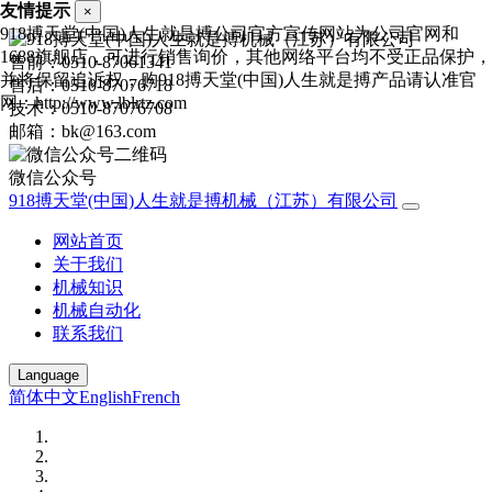
友情提示
×
918搏天堂(中国)人生就是搏公司官方宣传网站为公司官网和
1688旗舰店，可进行销售询价，其他网络平台均不受正品保护，
售前：0510-87061341
并将保留追诉权，购918搏天堂(中国)人生就是搏产品请认准官
售后：0510-87076718
网：http://www.lblrtz.com
技术：0510-87076708
邮箱：bk@163.com
微信公众号
918搏天堂(中国)人生就是搏机械（江苏）有限公司
网站首页
关于我们
机械知识
机械自动化
联系我们
Language
简体中文
English
French