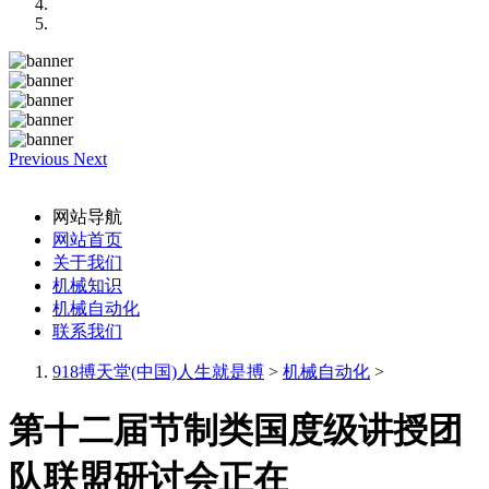
Previous
Next
网站导航
网站首页
关于我们
机械知识
机械自动化
联系我们
918搏天堂(中国)人生就是搏
>
机械自动化
>
第十二届节制类国度级讲授团
队联盟研讨会正在