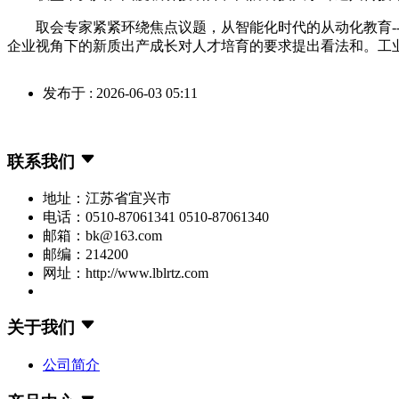
取会专家紧紧环绕焦点议题，从智能化时代的从动化教育--
企业视角下的新质出产成长对人才培育的要求提出看法和。工
发布于 : 2026-06-03 05:11
联系我们
地址：江苏省宜兴市
电话：0510-87061341 0510-87061340
邮箱：bk@163.com
邮编：214200
网址：http://www.lblrtz.com
关于我们
公司简介