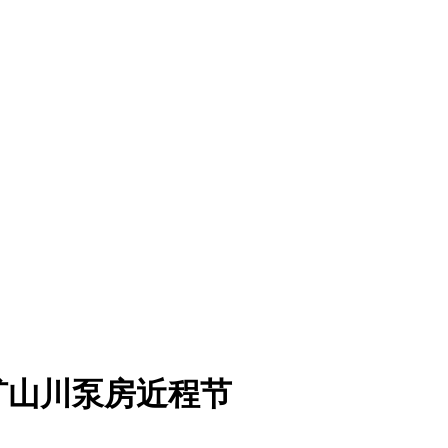
矿山川泵房近程节