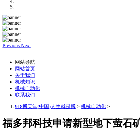
Previous
Next
网站导航
网站首页
关于我们
机械知识
机械自动化
联系我们
918搏天堂(中国)人生就是搏
>
机械自动化
>
福多邦科技申请新型地下萤石