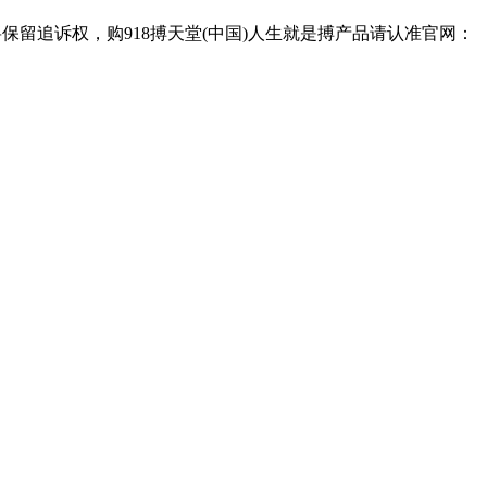
保留追诉权，购918搏天堂(中国)人生就是搏产品请认准官网：